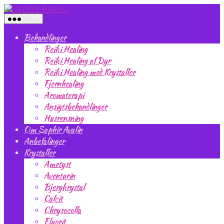
Spring
Saphir
til
Avalin
Menu
indholdet
Behandlinger
Reiki Healing
Reiki Healing af Dyr
Reiki Healing med Krystaller
Fjernhealing
Aromaterapi
Ansigtsbehandlinger
Husrensning
Om Saphir Avalin
Anbefalinger
Krystaller
Ametyst
Aventurin
Bjergkrystal
Calcit
Chrysocolla
Fluorit