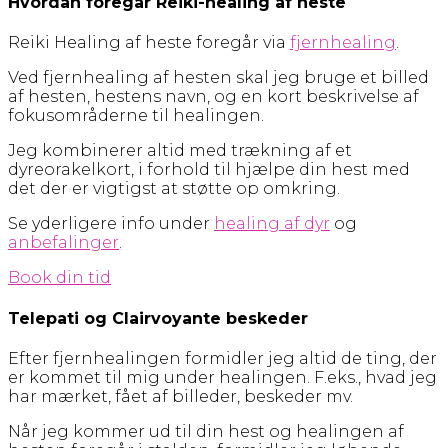
Hvordan foregår Reiki-healing af heste
Reiki Healing af heste foregår via
fjernhealing
.
Ved fjernhealing af hesten skal jeg bruge et billed
af hesten, hestens navn, og en kort beskrivelse af
fokusområderne til healingen.
Jeg kombinerer altid med trækning af et
dyreorakelkort, i forhold til hjælpe din hest med
det der er vigtigst at støtte op omkring.
Se yderligere info under
healing af dyr
og
anbefalinger
.
Book din tid
Telepati og Clairvoyante beskeder
Efter fjernhealingen formidler jeg altid de ting, der
er kommet til mig under healingen. F.eks., hvad jeg
har mærket, fået af billeder, beskeder mv.
Når jeg kommer ud til din hest og healingen af