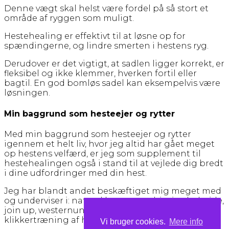
Denne vægt skal helst være fordel på så stort et
område af ryggen som muligt.
Hestehealing er effektivt til at løsne op for
spændingerne, og lindre smerten i hestens ryg.
Derudover er det vigtigt, at sadlen ligger korrekt, er
fleksibel og ikke klemmer, hverken fortil eller
bagtil. En god bomløs sadel kan eksempelvis være
løsningen.
Min baggrund som hesteejer og rytter
Med min baggrund som hesteejer og rytter
igennem et helt liv, hvor jeg altid har gået meget
op hestens velfærd, er jeg som supplement til
hestehealingen også i stand til at vejlede dig bredt
i dine udfordringer med din hest.
Jeg har blandt andet beskæftiget mig meget med
og underviser i: natural horsemanship, jordarbejde,
join up, westernundervisning, reining og
klikkertræning af heste.
Vi bruger cookies.
Mere info