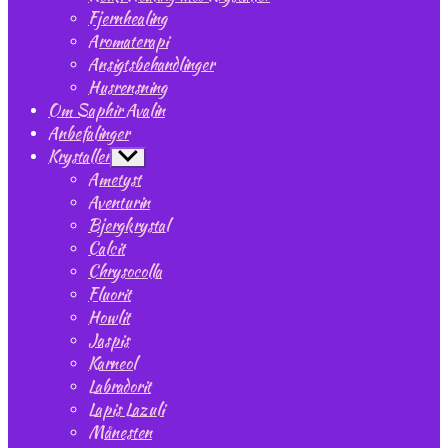
Fjernhealing
Aromaterapi
Ansigtsbehandlinger
Husrensning
Om Saphir Avalin
Anbefalinger
Krystaller
Vis
undermenu
Ametyst
Aventurin
Bjergkrystal
Calcit
Chrysocolla
Fluorit
Howlit
Jaspis
Karneol
Labradorit
Lapis Lazuli
Månesten