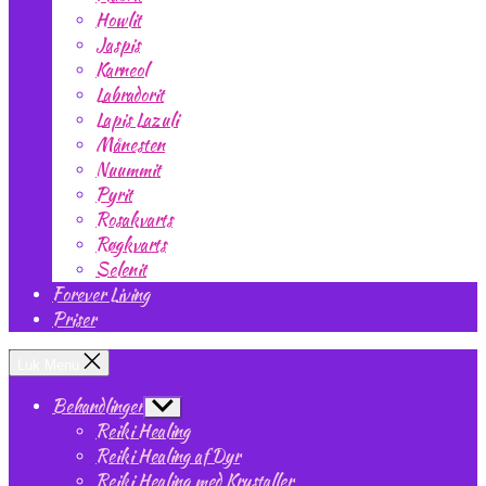
Howlit
Jaspis
Karneol
Labradorit
Lapis Lazuli
Månesten
Nuummit
Pyrit
Rosakvarts
Røgkvarts
Selenit
Forever Living
Priser
Luk Menu
Behandlinger
Vis
undermenu
Reiki Healing
Reiki Healing af Dyr
Reiki Healing med Krystaller