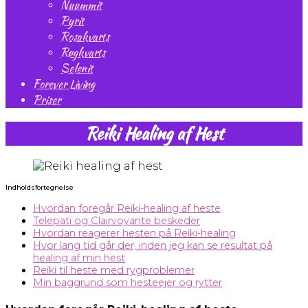
Nuummit
Pyrit
Rosakvarts
Røgkvarts
Selenit
Forever Living
Priser
Reiki Healing af Hest
Indholdsfortegnelse
Hvordan foregår Reiki-healing af heste
Telepati og Clairvoyante beskeder
Hvordan reagerer hesten på Reiki-healing
Hvor lang tid går der, inden jeg kan se resultat på
healing af min hest
Reiki til heste med rygproblemer
Min baggrund som hesteejer og rytter