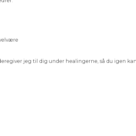
drer:
 velvære
ideregiver jeg til dig under healingerne, så du igen ka