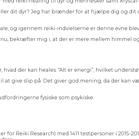
er med reiki-healing til dyr og mennesker samt krysta
 eller dit dyr? Jeg har brænder for at hjælpe dig og 
eale, og igennem reiki-indvielserne er denne evne blev
 nu, bekræfter mig i, at der er mere mellem himmel og 
d der kan heales. “Alt er energi”, hvilket understøtte
il at give slip på. Det giver god mening, da der kan v
 udfordringerne fysiske som psykiske.
ter for Reiki Research) med 1411 testpersoner i 2015-20