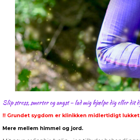
Slip stress, smerter og angst – lad mig hjælpe dig eller dit 
!
! Grundet sygdom er klinikken midlertidigt lukket
Mere mellem himmel og jord.