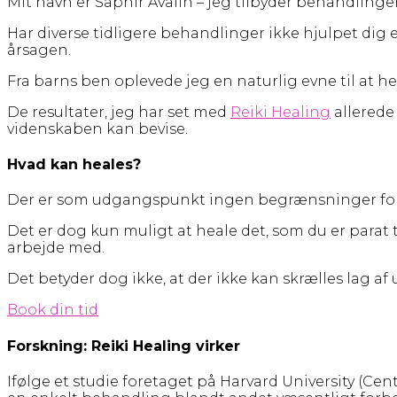
Mit navn er Saphir Avalin – jeg tilbyder behandling
Har diverse tidligere behandlinger ikke hjulpet dig
årsagen.
Fra barns ben oplevede jeg en naturlig evne til at h
De resultater, jeg har set med
Reiki Healing
allerede
videnskaben kan bevise.
Hvad kan heales?
Der er som udgangspunkt ingen begrænsninger for, hva
Det er dog kun muligt at heale det, som du er parat t
arbejde med.
Det betyder dog ikke, at der ikke kan skrælles lag af
Book din tid
Forskning: Reiki Healing virker
Ifølge et studie foretaget på Harvard University (Cen