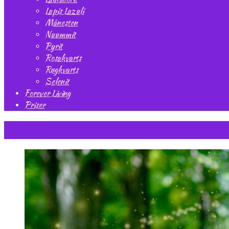
Lapis Lazuli
Månesten
Nuummit
Pyrit
Rosakvarts
Røgkvarts
Selenit
Forever Living
Priser