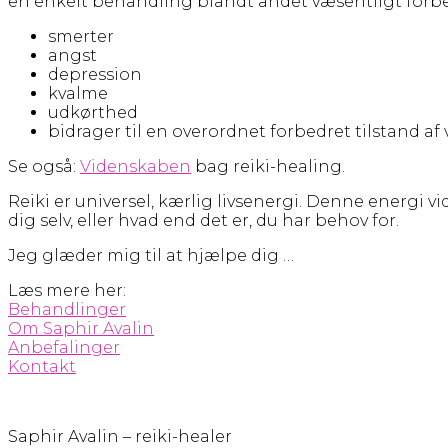
en enkelt behandling blandt andet væsentligt forbe
smerter
angst
depression
kvalme
udkørthed
bidrager til en overordnet forbedret tilstand af
Se også:
Videnskaben
bag reiki-healing.
Reiki er universel, kærlig livsenergi. Denne energi v
dig selv, eller hvad end det er, du har behov for.
Jeg glæder mig til at hjælpe dig …
Læs mere her:
Behandlinger
Om Saphir Avalin
Anbefalinger
Kontakt
Saphir Avalin – reiki-healer