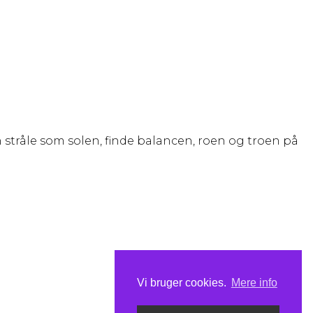
n stråle som solen, finde balancen, roen og troen på
Vi bruger cookies.
Mere info