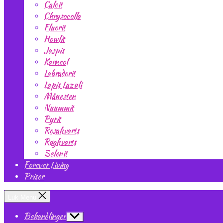
Calcit
Chrysocolla
Fluorit
Howlit
Jaspis
Karneol
Labradorit
Lapis Lazuli
Månesten
Nuummit
Pyrit
Rosakvarts
Røgkvarts
Selenit
Forever Living
Priser
Luk Menu
Behandlinger
Vis