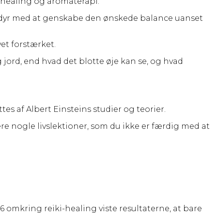
l-healing og aromaterapi.
dit dyr med at genskabe den ønskede balance uanset
et forstærket.
jord, end hvad det blotte øje kan se, og hvad
s af Albert Einsteins studier og teorier.
ære nogle livslektioner, som du ikke er færdig med at
16 omkring reiki-healing viste resultaterne, at bare