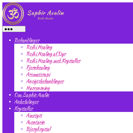
Spring
Saphir
til
Avalin
indholdet
Menu
Behandlinger
Reiki Healing
Reiki Healing af Dyr
Reiki Healing med Krystaller
Fjernhealing
Aromaterapi
Ansigtsbehandlinger
Husrensning
Om Saphir Avalin
Anbefalinger
Krystaller
Ametyst
Aventurin
Bjergkrystal