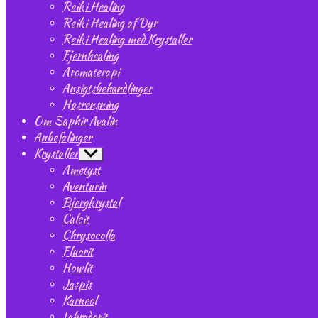
undermenu
Reiki Healing
Reiki Healing af Dyr
Reiki Healing med Krystaller
Fjernhealing
Aromaterapi
Ansigtsbehandlinger
Husrensning
Om Saphir Avalin
Anbefalinger
Krystaller
Vis
undermenu
Ametyst
Aventurin
Bjergkrystal
Calcit
Chrysocolla
Fluorit
Howlit
Jaspis
Karneol
Labradorit